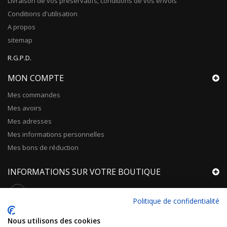
Livraison de vos preservatifs, conditions de vos envois
Conditions d'utilisation
A propos
sitemap
R.G.P.D.
MON COMPTE
Mes commandes
Mes avoirs
Mes adresses
Mes informations personnelles
Mes bons de réduction
INFORMATIONS SUR VOTRE BOUTIQUE
Vos Expéditions, Départ depuis Orléans pour toute la France,
Politique de confidentialité
Mondial Relay, Relais Colis, Colissimo, Chronopost ! A domicile ou en
Nous utilisons des cookies
points commerçants.