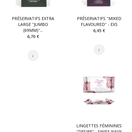
PRÉSERVATIFS EXTRA
PRÉSERVATIFS ''MIXED
LARGE ''JUMBO
FLAVOURED'' - EXS
(69MM)''...
6,45 €
6,70 €
i
i
LINGETTES FÉMININES
''DESIRE'' - SWISS NAVY