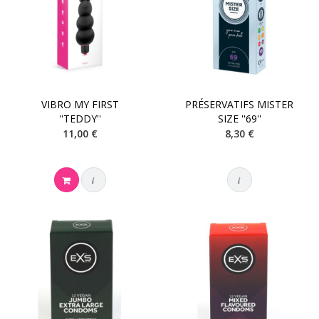
VIBRO MY FIRST
PRÉSERVATIFS MISTER
''TEDDY''
SIZE ''69''
11,00 €
8,30 €
i
i