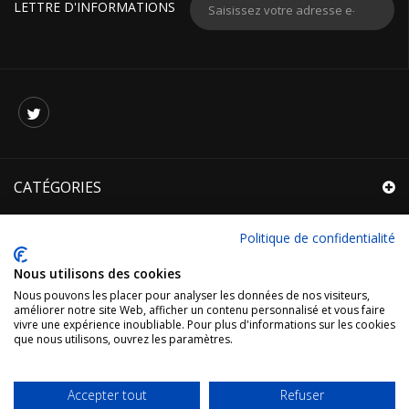
LETTRE D'INFORMATIONS
CATÉGORIES
INFORMATIONS
Politique de confidentialité
R.G.P.D.
Nous utilisons des cookies
Nous pouvons les placer pour analyser les données de nos visiteurs,
MON COMPTE
améliorer notre site Web, afficher un contenu personnalisé et vous faire
vivre une expérience inoubliable. Pour plus d'informations sur les cookies
que nous utilisons, ouvrez les paramètres.
INFORMATIONS SUR VOTRE BOUTIQUE
Accepter tout
Refuser