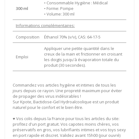
• Consommable Hygiène : Médical
300 ml
• Forme: Pompe
• Volume: 300 ml
Informations complémentaires:
Composition
Éthanol 70% (v/v), CAS: 64-17-5
Appliquer une petite quantité dans le
creux de la main et frictionner en croisant
Emploi
les doigts jusqu'à évaporation totale du
produit (30 secondes).
Commandez vos articles hygiène et intimes de tous les
jours depuis ce rayon. Une propreté maximum pour éviter
de propager des virus indésirables !
Sur Kpote, Bactidose-Gel Hydroalcoolique est un produit
naturel pour le confort et le bien être.
♥ Vos colis depuis la France pour tous les articles du site:
profitez d'un port gratuit. Vos capotes moins chères, vos
préservatifs en gros, vos lubrifiants intimes et vos toys sexy
en port rapide et discret. Validez avant 15h00 (jour ouvré)