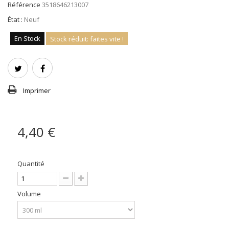
Référence
3518646213007
État :
Neuf
En Stock
Stock réduit: faites vite !
Imprimer
4,40 €
Quantité
Volume