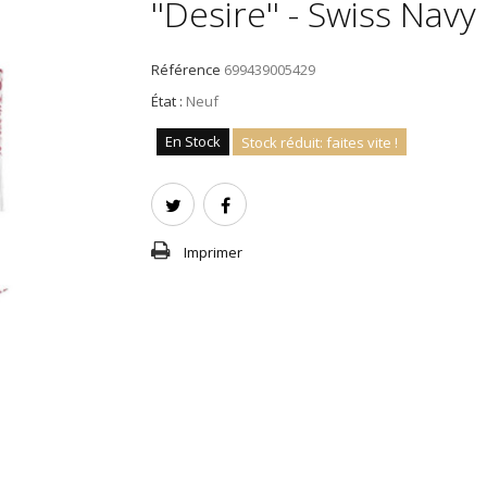
''Desire'' - Swiss Navy
Référence
699439005429
État :
Neuf
En Stock
Stock réduit: faites vite !
Imprimer