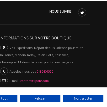
NOUS SUIVRE
INFORMATIONS SUR VOTRE BOUTIQUE
Vos Expéditions, Départ depuis Orléans pour toute
la France, Mondial Relay, Relais Colis, Colissimo,
Chronopost ! A domicile ou en points commerçants.
Appelez-nous au :
0130401550
E-mail :
contact@kpote.com
 tout
Refuser
Non, ajuster