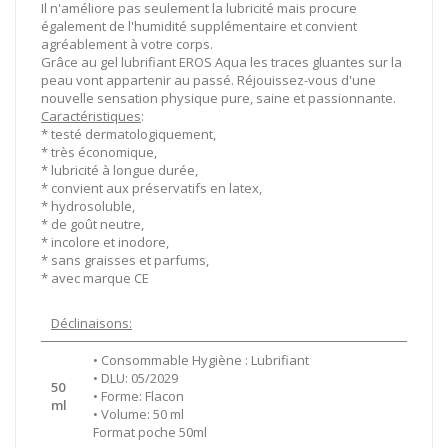
Il n'améliore pas seulement la lubricité mais procure
également de l'humidité supplémentaire et convient
agréablement à votre corps.
Grâce au gel lubrifiant EROS Aqua les traces gluantes sur la
peau vont appartenir au passé. Réjouissez-vous d'une
nouvelle sensation physique pure, saine et passionnante.
Caractéristiques
:
* testé dermatologiquement,
* très économique,
* lubricité à longue durée,
* convient aux préservatifs en latex,
* hydrosoluble,
* de goût neutre,
* incolore et inodore,
* sans graisses et parfums,
* avec marque CE
Déclinaisons:
• Consommable Hygiène : Lubrifiant
• DLU: 05/2029
50
• Forme: Flacon
ml
• Volume: 50 ml
Format poche 50ml