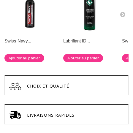
Swiss Navy...
Lubrifiant ID...
Swiss
Ajouter au panier
Ajouter au panier
Ajo
CHOIX ET QUALITÉ
LIVRAISONS RAPIDES